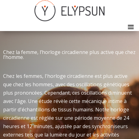
Chez la femme, l’horloge circadienne plus active que chez
l’homme.
Chez les femmes, l'horloge circadienne est plus active
que chez les hommes, avec des oscillations génétiques
plus prononcées. Cependant, ces oscillations diminuent
avec l'âge. Une étude révèle cette mécanique intime à
partir d'échantillons de tissus humains. Notre horloge
circadienne est réglée sur une période moyenne de 24
heures et 12 minutes, ajustée par des synchroniseurs
externes tels que la lumière du jour et les activités